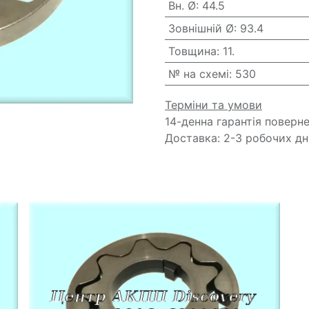
Вн. Ø
:
44.5
Зовнішній Ø
:
93.4
Товщина
:
11.
№ на схемі
:
530
Терміни та умови
14-денна гарантія поверн
Доставка: 2-3 робочих дн