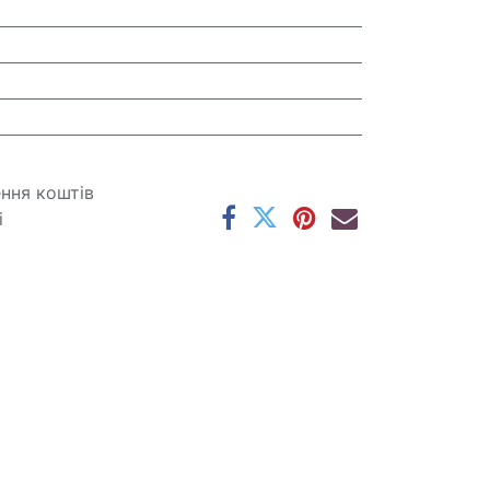
ення коштів
і