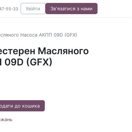
Увійти
Зв'язатися з нами
47-55-33
сляного Насоса АКПП 09D (GFX)
стерен Масляного
 09D (GFX)
одати до кошика
ажань