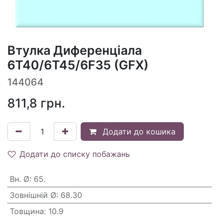
Втулка Диференціала
6T40/6T45/6F35 (GFX)
144064
811,8
грн.
Додати до кошика
Додати до списку побажань
Вн. Ø
:
65.
Зовнішній Ø
:
68.30
Товщина
:
10.9