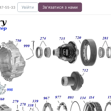
Увійти
Зв'язатися з нами
47-55-33