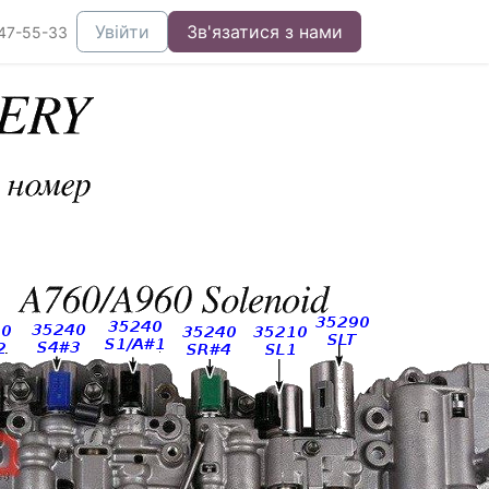
Увійти
Зв'язатися з нами
47-55-33