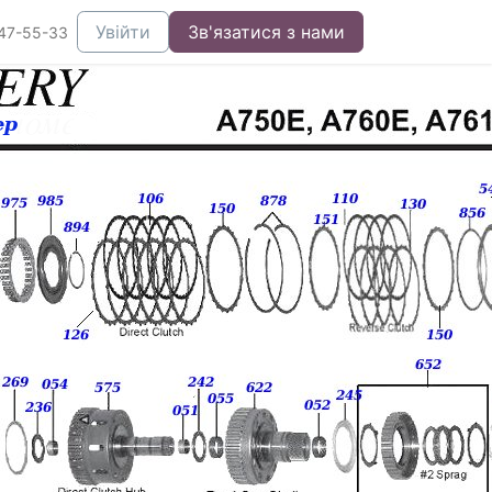
Увійти
Зв'язатися з нами
47-55-33