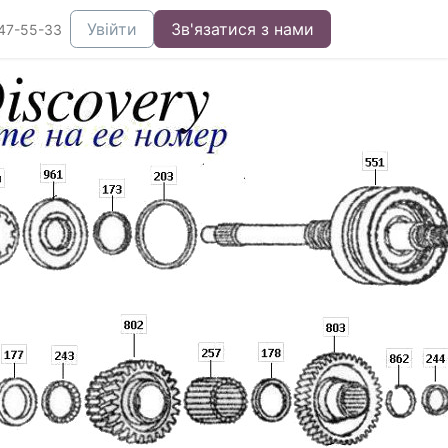
Увійти
Зв'язатися з нами
47-55-33