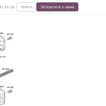
Увійти
Зв'язатися з нами
47-55-33