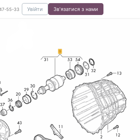
Увійти
Зв'язатися з нами
47-55-33