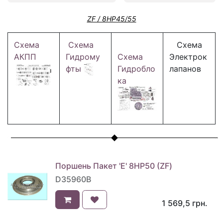
ZF / 8HP45/55
Схема
Схема
Схема
АКПП
Гидрому
Схема
Электрок
фты
Гидробло
лапанов
ка
Поршень Пакет 'E' 8НР50 (ZF)
D35960B
1 569,5
грн.