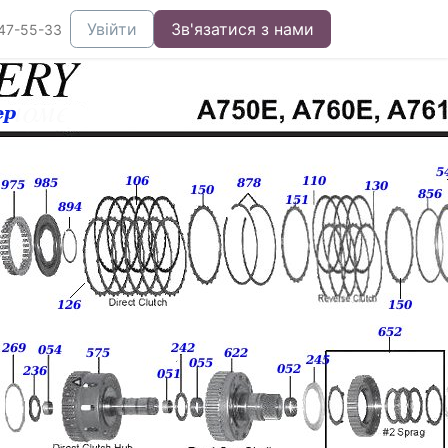
Увійти
Зв'язатися з нами
47-55-33