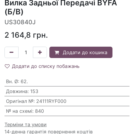
Вилка Задньої Передачі BYFA
(Б/В)
US30840J
2 164,8
грн.
Додати до кошика
Додати до списку побажань
Вн. Ø
:
62.
Довжина
:
153
Оригінал №
:
24111RYF000
№ на схемі
:
840
Терміни та умови
14-денна гарантія повернення коштів