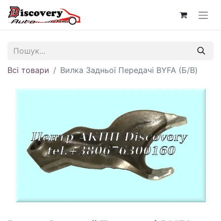
Всі товари
Вилка Задньої Передачі BYFA (Б/В)