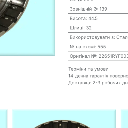
Зовнішній Ø
:
139
Висота
:
44.5
Шлиці
:
32
Використовувати з
:
Стал
№ на схемі
:
555
Оригінал №
:
22651RYF00
Терміни та умови
14-денна гарантія поверн
Доставка: 2-3 робочих дн