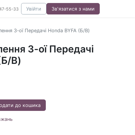
Увійти
Зв'язатися з нами
47-55-33
лення 3-ої Передачі Honda BYFA (Б/В)
ення 3-ої Передачі
(Б/В)
одати до кошика
ажань