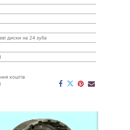
еві диски на 24 зуба
3
ення коштів
і