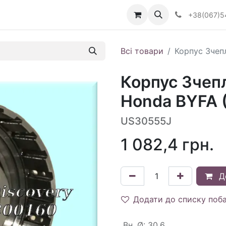
Визначити тип АКПП
+38(067)5
Всі товари
Корпус Зчеп
Корпус Зчепл
Honda BYFA 
US30555J
1 082,4
грн.
Д
Додати до списку поб
Вн. Ø
:
30.6